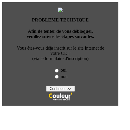
PROBLEME TECHNIQUE
Afin de tenter de vous débloquer,
veuillez suivre les étapes suivantes.
Vous êtes-vous déjà inscrit sur le site Internet de
votre CE ?
(via le formulaire d'inscription)
oui
non